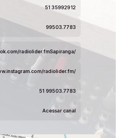
51 35992912
99503.7783
ok.com/radiolider.fmSapiranga/
ww.instagram.com/radiolider.fm/
51 99503.7783
Acessar canal