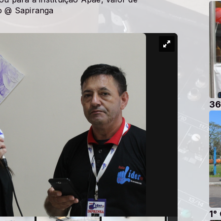
o @ Sapiranga
36
1°