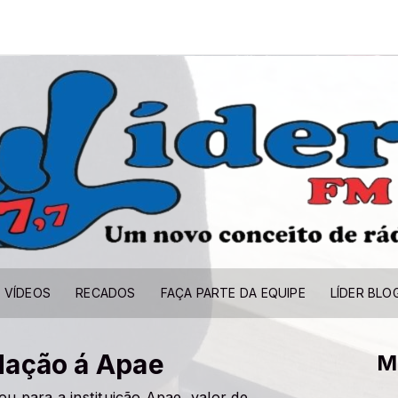
VÍDEOS
RECADOS
FAÇA PARTE DA EQUIPE
LÍDER BLO
dação á Apae
M
u para a instituição Apae, valor de