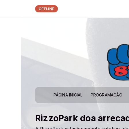
OFFLINE
PÁGINA INICIAL
PROGRAMAÇÃO
RizzoPark doa arreca
A RizzoPark estacionamento rotativo, doo