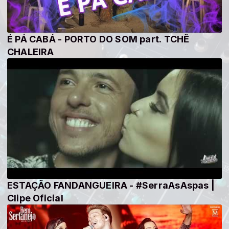
É PÁ CABÁ - PORTO DO SOM part. TCHÊ
CHALEIRA
ESTAÇÃO FANDANGUEIRA - #SerraAsAspas |
Clipe Oficial